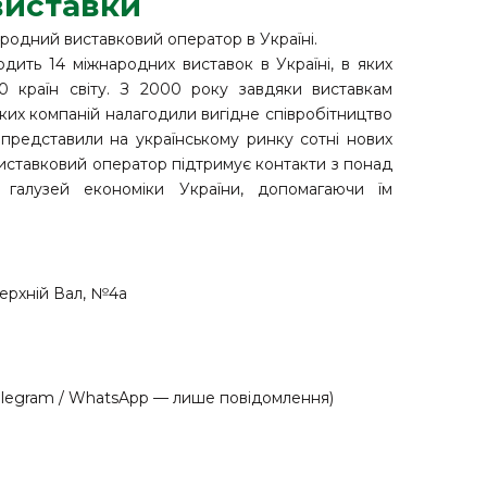
виставки
родний виставковий оператор в Україні.
дить 14 міжнародних виставок в Україні, в яких
60 країн світу. З 2000 року завдяки виставкам
ьких компаній налагодили вигідне співробітництво
представили на українському ринку сотні нових
 виставковий оператор підтримує контакти з понад
х галузей економіки України, допомагаючи їм
 Верхній Вал, №4а
 Telegram / WhatsApp — лише повідомлення)