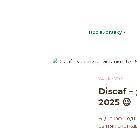
Про виставку
24 Mar 2025
Discaf –
2025 😉
☕️ Діскаф – од
світі якісної ка