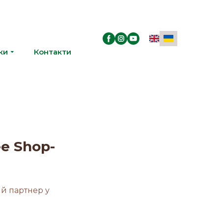
ки
Контакти
ee Shop-
ий партнер у