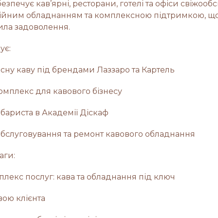
безпечує кав’ярні, ресторани, готелі та офіси свіжоо
ійним обладнанням та комплексною підтримкою, щ
ла задоволення.
ує:
існу каву під брендами Лаззаро та Картель
омплекс для кавового бізнесу
 бариста в Академії Діскаф
 обслуговування та ремонт кавового обладнання
аги:
лекс послуг: кава та обладнання під ключ
вою клієнта