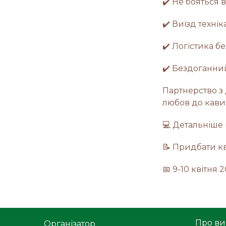
✔️ Не бояться в
✔️ Виїзд технік
✔️ Логістика бе
✔️ Бездоганни
Партнерство з 
любов до кави!
💻️ Детальніше 
📝 Придбати к
📅 9-10 квітня 
Про ви
Організатор