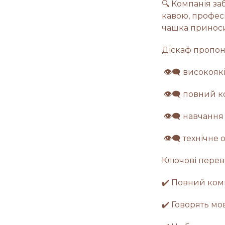
🔍 Компанія за
кавою, профес
чашка приноси
Діскаф пропон
👁‍🗨 високояк
👁‍🗨 повний к
👁‍🗨 навчання
👁‍🗨 технічне
Ключові перев
✔️ Повний комп
✔️ Говорять мо