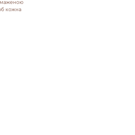
бсмаженою
об кожна