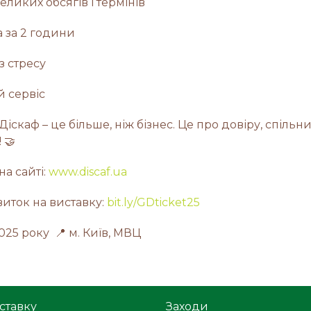
еликих обсягів і термінів
а за 2 години
з стресу
й сервіс
Діскаф – це більше, ніж бізнес. Це про довіру, спільн
 🤝
на сайті:
www.discaf.ua
виток на виставку:
bit.ly/GDticket25
2025 року 📍 м. Київ, МВЦ
ставку
Заходи