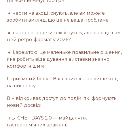
це все ще мінус 100 грн
🔸 черги на вході існують, але ви можете
зробити вигляд, що це не ваша проблема
🔸 паперові анкети теж існують, але навіщо вам
цей ретро-формат у 2026?
🔸 і, зрештою, це маленьке правильне рішення,
яке робить відвідування виставки значно
комфортнішим
І приємний бонус: Ваш квиток = не лише вхід
на виставку!
Він відкриває доступ до подій, які формують
новий досвід:
👨‍🍳 CHEF DAYS 2.0 — майданчик
гастрономічних вражень