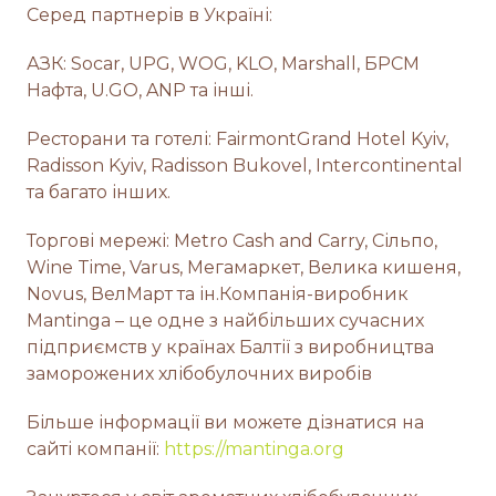
Серед партнерів в Україні:
АЗК: Socar, UPG, WOG, KLO, Marshall, БРСМ
Нафта, U.GO, ANP та інші.
Ресторани та готелі: FairmontGrand Hotel Kyiv,
Radisson Kyiv, Radisson Bukovel, Intercontinental
та багато інших.
Торгові мережі: Metro Cash and Carry, Сільпо,
Wine Time, Varus, Мегамаркет, Велика кишеня,
Novus, ВелМарт та ін.Компанія-виробник
Mantinga – це одне з найбільших сучасних
підприємств у країнах Балтії з виробництва
заморожених хлібобулочних виробів
Більше інформації ви можете дізнатися на
сайті компанії:
https://mantinga.org