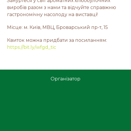
Зануртеся у світ ароматних хлібобулочних
виробів разом з нами та відчуйте справжню
гастрономічну насолоду на виставці!
Місце: м. Київ, МВЦ, Броварський пр-т, 15
Квиток можна придбати за посиланням:
https://bit.ly/wfgd_tic
Організатор