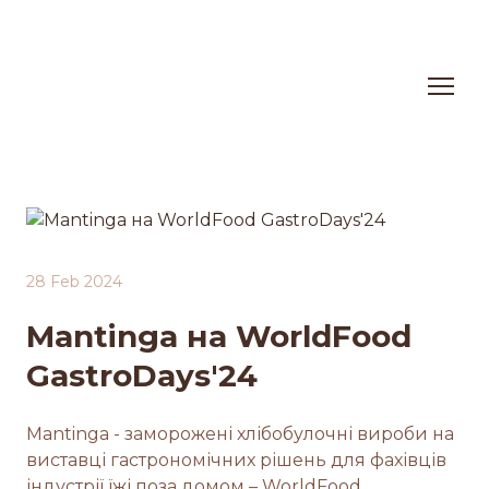
28 Feb 2024
Mantinga на WorldFood
GastroDays'24
Mantinga - заморожені хлібобулочні вироби на
виставці гастрономічних рішень для фахівців
індустрії їжі поза домом – WorldFood