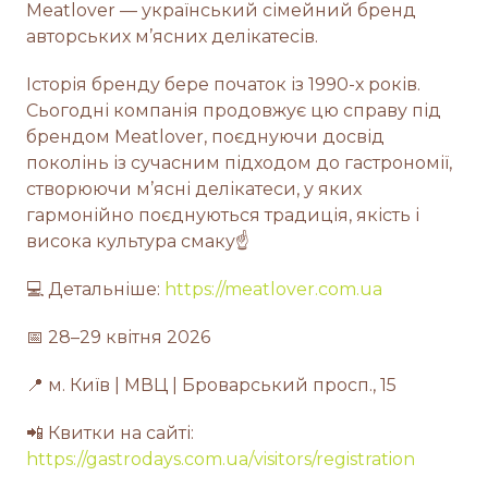
Meatlover — український сімейний бренд
авторських м’ясних делікатесів.
Історія бренду бере початок із 1990-х років.
Сьогодні компанія продовжує цю справу під
брендом Meatlover, поєднуючи досвід
поколінь із сучасним підходом до гастрономії,
створюючи м’ясні делікатеси, у яких
гармонійно поєднуються традиція, якість і
висока культура смаку☝
💻 Детальніше:
https://meatlover.com.ua
📅 28–29 квітня 2026
📍 м. Київ | МВЦ | Броварський просп., 15
📲 Квитки на сайті:
https://gastrodays.com.ua/visitors/registration