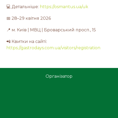
💻 Детальніше:
https://osmantus.ua/uk
📅 28–29 квітня 2026
📍 м. Київ | МВЦ | Броварський просп., 15
📲 Квитки на сайті:
https://gastrodays.com.ua/visitors/registration
Організатор