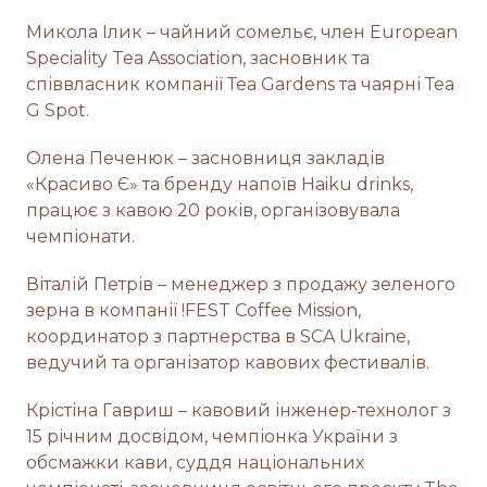
Микола Ілик – чайний сомельє, член European
Speciality Tea Association, засновник та
співвласник компанії Теа Gardens та чаярні Теа
G Spot.
Олена Печенюк – засновниця закладів
«Красиво Є» та бренду напоїв Haiku drinks,
працює з кавою 20 років, організовувала
чемпіонати.
Віталій Петрів – менеджер з продажу зеленого
зерна в компанії !FEST Coffee Mission,
координатор з партнерства в SCA Ukraine,
ведучий та організатор кавових фестивалів.
Крістіна Гавриш – кавовий інженер-технолог з
15 річним досвідом, чемпіонка України з
обсмажки кави, суддя національних