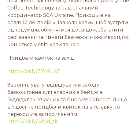
чемпіонаті, засновниця освітнього проєкту The
Coffee Technology та національний
координатор SCA Ukraine. Приходьте на
освітній лекторій «Навколо кави», щоб зустріти
однодумців, обмінятися досвідом, збагатити
свої знання та пізнати безмежні можливості, які
криються у світі кави та чаю
Придбати квиток на захід
https://bit.ly/3TA9u6Z
Зверніть увагу: відвідування заходу
безкоштовне для власників бейджів
Відвідувач, Учасник та Business Connect. Якщо
ви досі не придбали квиток на виставку, то
переходьте за посиланням:
https://bit.ly/wfgd_tic