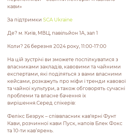
кави»
За підтримки
SCA Ukraine
Де? м. Київ, МВЦ, павільйон 1А, зал 1
Коли? 26 березня 2024 року, 11:00-17:00
На цій зустрічі ви зможете поспілкуватися з
власниками закладів, кавовими та чайними
експертами, які поділяться з вами власними
кейсами, розкажуть про міфи і тренди кавової
та чайної культури, а також обговорять сучасні
проблеми та власне бачення їх
вирішення.Серед спікерів:
Фелікс Безрук – співвласник кав'ярні Фунт
Кави, розчинної кави Пуск, напоїв Блек Фокс
та 10-ти кавʼярень.