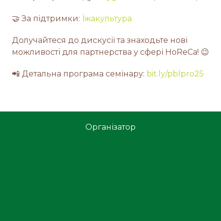
🤝 За підтримки:
Їжакультура
Долучайтеся до дискусії та знаходьте нові
можливості для партнерства у сфері HoReCa! 😉
📲️ Детальна програма семінару:
bit.ly/pblpro25
Організатор