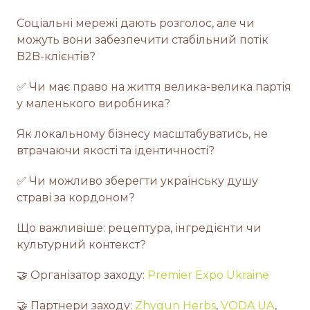
Соціальні мережі дають розголос, але чи
можуть вони забезпечити стабільний потік
B2B-клієнтів?
✅ Чи має право на життя велика-велика партія
у маленького виробника?
Як локальному бізнесу масштабуватись, не
втрачаючи якості та ідентичності?
✅ Чи можливо зберегти українську душу
страві за кордоном?
Що важливіше: рецептура, інгредієнти чи
культурний контекст?
🤝 Організатор заходу:
Premier Expo Ukraine
🤝 Партнери заходу:
Zhygun Herbs
,
VODA UA
,