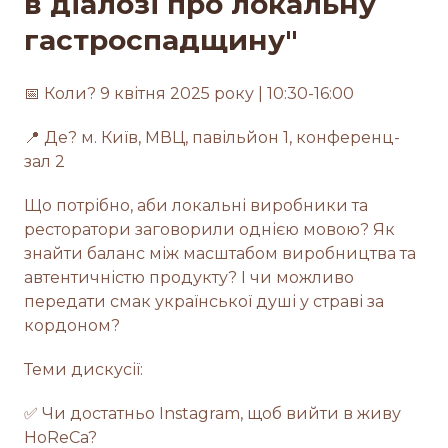
в діалозі про локальну
гастроспадщину"
📅 Коли? 9 квітня 2025 року | 10:30-16:00
📍 Де? м. Київ, МВЦ, павільйон 1, конференц-
зал 2
Що потрібно, аби локальні виробники та
ресторатори заговорили однією мовою? Як
знайти баланс між масштабом виробництва та
автентичністю продукту? І чи можливо
передати смак української душі у страві за
кордоном?
Теми дискусії:
✅ Чи достатньо Instаgram, щоб вийти в живу
HoReCa?