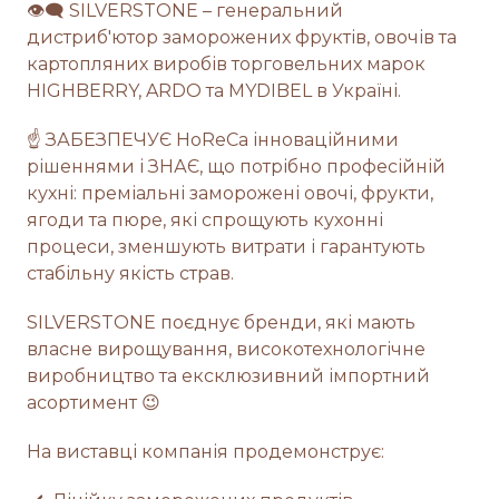
👁‍🗨 SILVERSTONE – генеральний
дистриб'ютор заморожених фруктів, овочів та
картопляних виробів торговельних марок
HIGHBERRY, ARDO та MYDIBEL в Україні.
☝️ ЗАБЕЗПЕЧУЄ HoReCa інноваційними
рішеннями і ЗНАЄ, що потрібно професійній
кухні: преміальні заморожені овочі, фрукти,
ягоди та пюре, які спрощують кухонні
процеси, зменшують витрати і гарантують
стабільну якість страв.
SILVERSTONE поєднує бренди, які мають
власне вирощування, високотехнологічне
виробництво та ексклюзивний імпортний
асортимент 😉
На виставці компанія продемонструє: