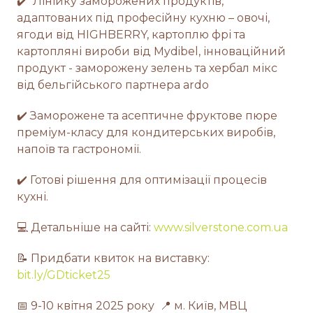
✔️ Лінійку заморожених продуктів,
адаптованих під професійну кухню – овочі,
ягоди від HIGHBERRY, картоплю фрі та
картопляні вироби від Mydibel, інноваційний
продукт - заморожену зелень та хербал мікс
від бельгійського партнера ardo
✔️ Заморожене та асептичне фруктове пюре
преміум-класу для кондитерських виробів,
напоїв та гастрономії.
✔️ Готові рішення для оптимізації процесів
кухні.
💻️ Детальніше на сайті:
www.silverstone.com.ua
📝 Придбати квиток на виставку:
bit.ly/GDticket25
📅 9-10 квітня 2025 року 📍 м. Київ, МВЦ