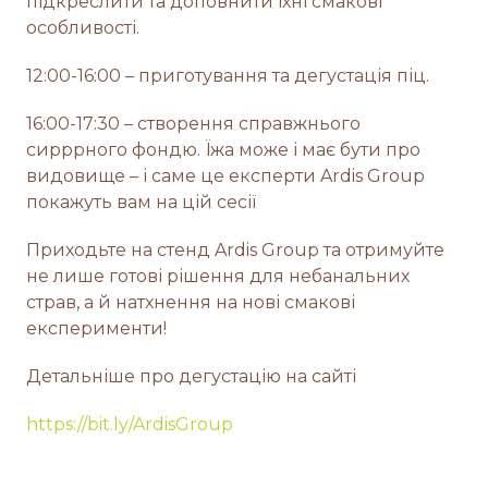
підкреслити та доповнити їхні смакові
особливості.
12:00-16:00 – приготування та дегустація піц.
16:00-17:30 – створення справжнього
сирррного фондю. Їжа може і має бути про
видовище – і саме це експерти Ardis Group
покажуть вам на цій сесії
Приходьте на стенд Ardis Group та отримуйте
не лише готові рішення для небанальних
страв, а й натхнення на нові смакові
експерименти!
Детальніше про дегустацію на сайті
https://bit.ly/ArdisGroup