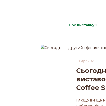
Про виставку
10 Apr 2025
Сьогодн
виставо
Coffee S
І якщо ви ще н
найсмачніше, н