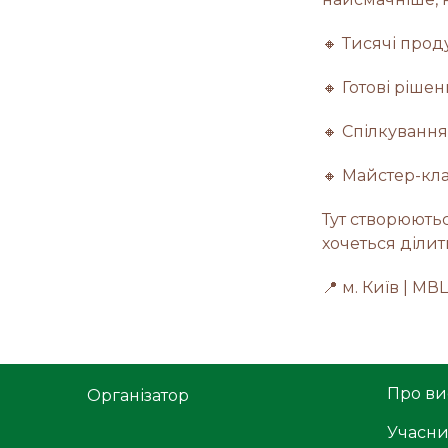
🔸 Тисячі прод
🔸 Готові ріше
🔸 Спілкуванн
🔸 Майстер-кла
Тут створюютьс
хочеться ділит
📍 м. Київ | МВ
Про ви
Організатор
Учасн