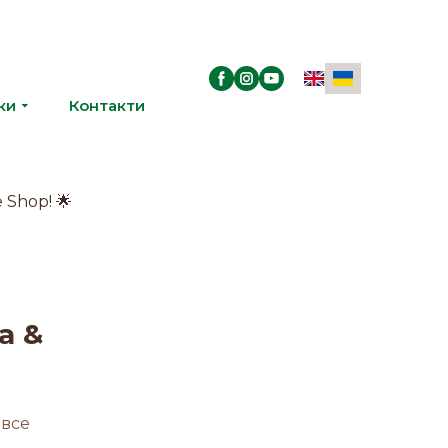
ки
Контакти
a &
 все