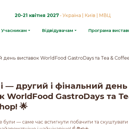
20-21 квітня 2027
• Україна | Київ | МВЦ
Учасникам
Відвідувачам
Програма вистав
і — другий і фінальний день
к WorldFood GastroDays та Te
hop! 🌟
е були — саме час встигнути побачити та скуштувати
айароматніше і найцікавіше! ☝️🍕🧀☕️