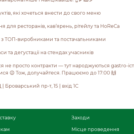
уктів, які хочеться внести до свого меню
ння для ресторанів, кав’ярень, рітейлу та HoReCa
я з ТОП-виробниками та постачальниками
си та дегустації на стендах учасників
я не просто контракти — тут народжуються gastro-іст
ися 😉 Тож, долучайтеся. Працюємо до 17:00 🙌
Ц | Броварський пр-т, 15 | вхід 1С
ставку
Заходи
икам
Місце проведення