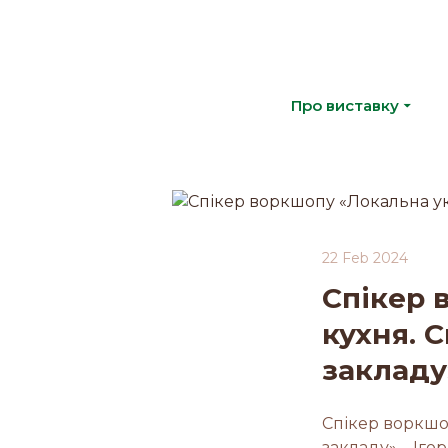
Про виставку
22 Feb 2024
Спікер 
кухня. 
закладу
Спікер воркшоп
закладу» – Іго