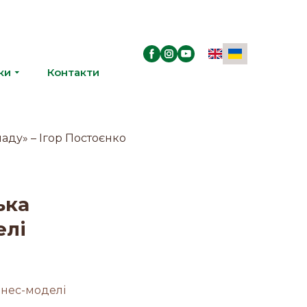
ки
Контакти
ька
елі
знес-моделі