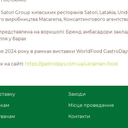
atori Group київських ресторанів Satori, Latakia, Un
 виробництва Macarena, Консалтингового агентства 
 представлена на воркшопі: Бренд амбасадори закла
лля у барах
ня 2024 року в рамках виставки WorldFood GastroDays
к на сайті:
https://gastrodays.com.ua/ukrainian-food
ставку
Заходи
икам
Місце проведення
увачам
Контакти