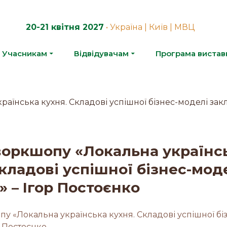
20-21 квітня 2027
• Україна | Київ | МВЦ
Учасникам
Відвідувачам
Програма вистав
воркшопу «Локальна українс
Складові успішної бізнес-мод
» – Ігор Постоєнко
у «Локальна українська кухня. Складові успішної бі
р Постоєнко