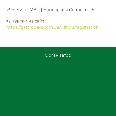
📍 м. Київ | МВЦ | Броварський просп., 15
📲 Квитки на сайті:
https://gastrodays.com.ua/visitors/registration
Організатор