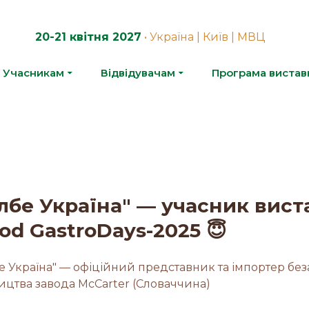
20-21 квітня 2027
• Україна | Київ | МВЦ
Учасникам
Відвідувачам
Програма вистав
лбе Україна" — учасник вист
od GastroDays-2025 😇
бе Україна" — офіційний представник та імпортер бе
ицтва завода McCarter (Словаччина)