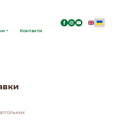
ки
Контакти
авки
залгольних