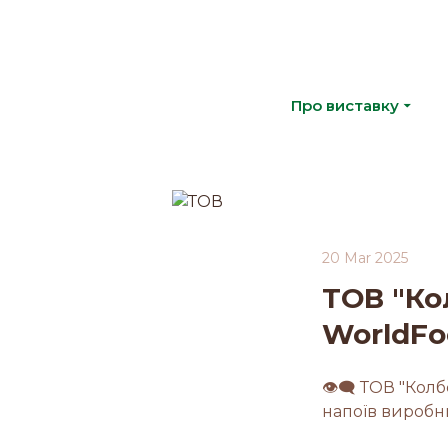
Про виставку
20 Mar 2025
ТОВ "Ко
WorldFo
👁‍🗨 ТОВ "Кол
напоїв виробн