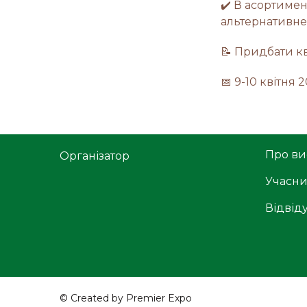
✔️ В асортимен
альтернативне 
📝 Придбати к
📅 9-10 квітня 
Про ви
Організатор
Учасн
Відвід
© Created by Premier Expo