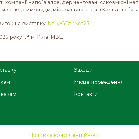
ті компанії напої з алое, ферментовані соковмісні напо
молоко, лимонади, мінеральна вода з Карпат та бага
виток на виставку:
bit.ly/GDticket25
2025 року 📍 м. Київ, МВЦ
ставку
Заходи
икам
Місце проведення
увачам
Контакти
Політика конфіденційності