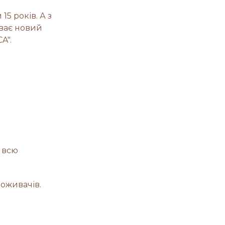
15 років. А з
уває новий
A".
 всю
поживачів.