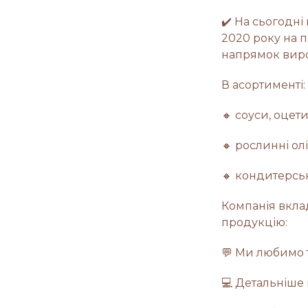
✔️ На сьогодні
2020 року на 
напрямок виро
В асортименті:
🔸 соуси, оцет
🔸 рослинні олії
🔸 кондитерсь
Компанія вкла
продукцію:
💬️ Ми любимо 
💻️ Детальніше 