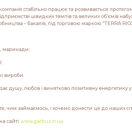
 компанія стабільно працює та розвивається протягом 
підприємстві швидких темпів та великих об’ємів наб
бництва – бакалія, під торговою маркою "TERRA RICC
и, маринади;
;
кі вироби.
дає душу, любов і винятково позитивну енергетику у
те, чим займаємось, і хочемо донести це до наших с
на сайті:
www.garbuz.in.ua