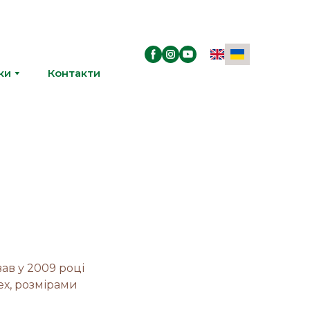
ки
Контакти
ав у 2009 році
х, розмірами