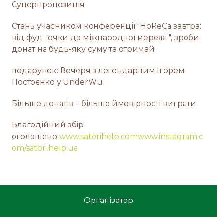
Суперпропозиція
Стань учасником конференції "HoReCa завтра:
від фуд точки до міжнародної мережі ", зроби
донат на будь-яку суму та отримай
подарунок: Вечеря з легендарним Ігорем
Постоєнко у UnderWu
Більше донатів – більше ймовірності виграти
Благодійний збір
оголошено
www.satorihelp.com
www.instagram.c
om/satori.help.ua
Організатор