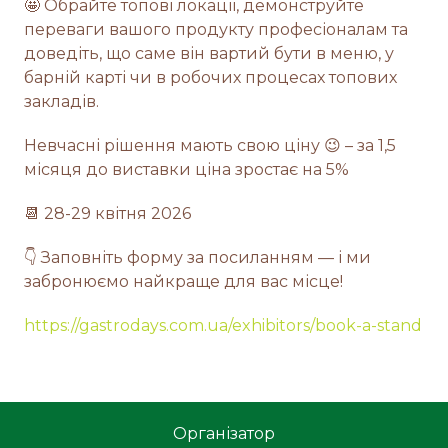
🤩 Обрайте топові локації, демонструйте
переваги вашого продукту професіоналам та
доведіть, що саме він вартий бути в меню, у
барній карті чи в робочих процесах топових
закладів.
Невчасні рішення мають свою ціну 😉 – за 1,5
місяця до виставки ціна зростає на 5%
📆 28-29 квітня 2026
👇 Заповніть форму за посиланням — і ми
забронюємо найкраще для вас місце!
https://gastrodays.com.ua/exhibitors/book-a-stand
Організатор