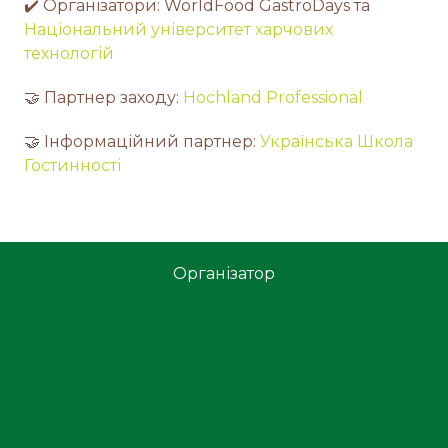
✔️ Організатори: WorldFood GastroDays та
Національний університет харчових
технологій
🤝 Партнер заходу:
Hochland Professional
🤝 Інформаційний партнер:
Українська Школа
Гостинності
Організатор