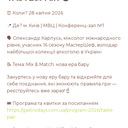
⏰ Коли? 28 квітня 2026
📍 Де? м. Київ | МВЦ | Конференц-зал №1
🗣 Олександр Карпусь, міксолог міжнародного
рівня, учасник 16 сезону МастерШеф, володар
найбільшої колекції алкоголю в Україні
📝 Тема: Mix & Match: нова ера бару
Зануртесь у нову еру бару та відкрийте для
себе поєднання, які змінюють правила гри —
реєструйтесь вже зараз! ☝
🎟 Програма та квитки за посиланням:
https://gastrodays.com.ua/program-2026/taste-
pair